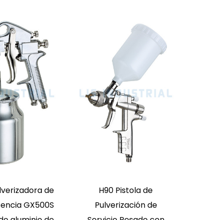
S590G
H2001 / H2000 Mini
Pistola de Pintura HVLP
con Alimentación por