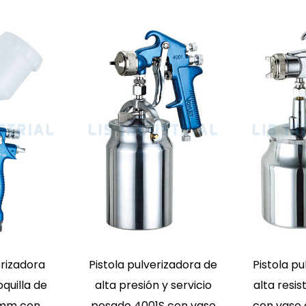
stola pulverizadora de
Pistola pulverizadora
ntura de baja presión
convencional
on compresor de aire
económica S770G,