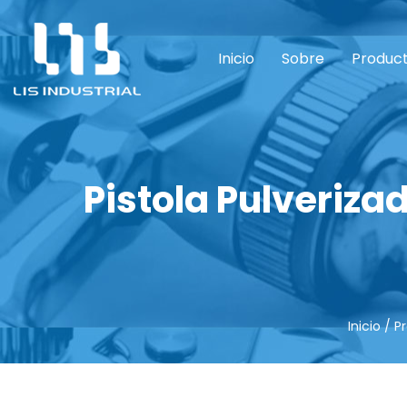
Inicio
Sobre
Produc
Pistola Pulveriza
Inicio
/
P