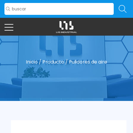
Inicio
/
Producto
/
Pulidores de aire