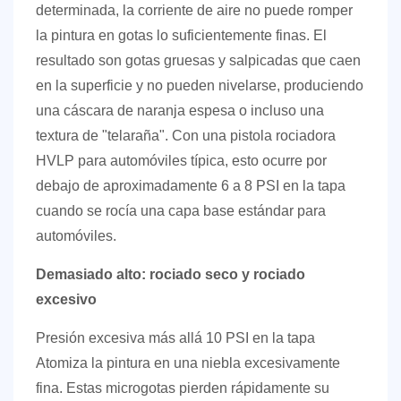
Acerca
determinada, la corriente de aire no puede romper
de
la pintura en gotas lo suficientemente finas. El
Ningbo
resultado son gotas gruesas y salpicadas que caen
Lis
en la superficie y no pueden nivelarse, produciendo
Industrial
una cáscara de naranja espesa o incluso una
Co.,
textura de "telaraña". Con una pistola rociadora
Ltd.
HVLP para automóviles típica, esto ocurre por
10
debajo de aproximadamente 6 a 8 PSI en la tapa
Preguntas
cuando se rocía una capa base estándar para
frecuentes
automóviles.
Demasiado alto: rociado seco y rociado
excesivo
Presión excesiva más allá
10 PSI en la tapa
Atomiza la pintura en una niebla excesivamente
fina. Estas microgotas pierden rápidamente su