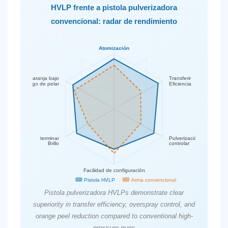
HVLP frente a pistola pulverizadora
convencional: radar de rendimiento
Atomización
Naranja bajo
Transferir
Riesgo de pelar
Eficiencia
terminar
Pulverización excesiva
Brillo
controlar
Facilidad de configuración
Pistola HVLP
Arma convencional
Pistola pulverizadora HVLPs demonstrate clear
superiority in transfer efficiency, overspray control, and
orange peel reduction compared to conventional high-
pressure guns