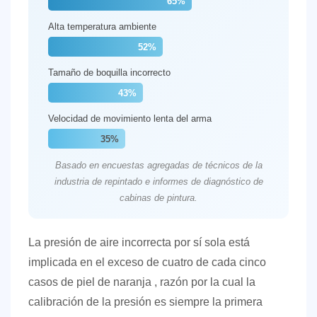
65%
6
Alta temperatura ambiente
Configuración
52%
de
Tamaño de boquilla incorrecto
boquillas
y
43%
agujas:
Velocidad de movimiento lenta del arma
por
35%
qué
Basado en encuestas agregadas de técnicos de la
es
industria de repintado e informes de diagnóstico de
importante
cabinas de pintura.
la
configuración
La presión de aire incorrecta por sí sola está
de
implicada en el exceso de
cuatro de cada cinco
la
casos de piel de naranja
, razón por la cual la
pistola
calibración de la presión es siempre la primera
6.1