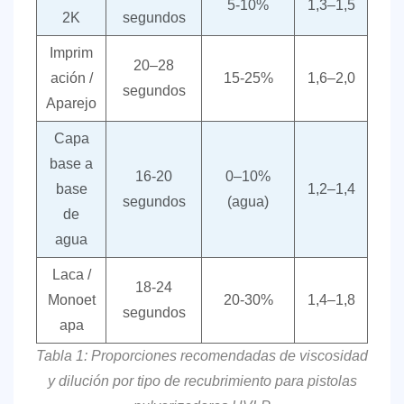
5-10%
1,3–1,5
2K
segundos
Imprim
20–28
ación /
15-25%
1,6–2,0
segundos
Aparejo
Capa
base a
16-20
0–10%
base
1,2–1,4
segundos
(agua)
de
agua
Laca /
18-24
Monoet
20-30%
1,4–1,8
segundos
apa
Tabla 1: Proporciones recomendadas de viscosidad
y dilución por tipo de recubrimiento para pistolas