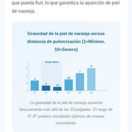
que pueda fluir, lo que garantiza la aparición de piel
de naranja.
Gravedad de la piel de naranja versus
distancia de pulverización (1=Mínimo,
10=Severo)
Rango óptimo
9
9
7
6
4.5
4
3
2
1.5
0
4"
6"
8"
10"
12"
14"
La gravedad de la piel de naranja aumenta
bruscamente más allá de las 10 pulgadas. El rango de
6"–8" produce resultados óptimos de manera
consistente.