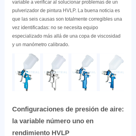
variable a verificar al solucionar problemas de un
Posición
pulverizador de pintura HVLP. La buena noticia es
del
cabezal
que las seis causas son totalmente corregibles una
de
vez identificadas: no se necesita equipo
aire
especializado más allá de una copa de viscosidad
y
y un manómetro calibrado.
patrón
del
ventilador
7
Guía
paso
a
Configuraciones de presión de aire:
paso
para
la variable número uno en
solucionar
rendimiento HVLP
problemas