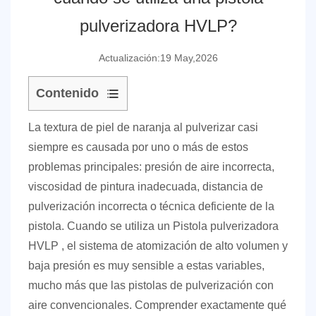
pulverizadora HVLP?
Actualización:19 May,2026
Contenido
1
La textura de piel de naranja al pulverizar casi
Las
siempre es causada por uno o más de estos
causas
problemas principales: presión de aire incorrecta,
fundamentales
viscosidad de pintura inadecuada, distancia de
de
pulverización incorrecta o técnica deficiente de la
la
piel
pistola.
Cuando se utiliza un
Pistola pulverizadora
de
HVLP
, el sistema de atomización de alto volumen y
naranja:
baja presión es muy sensible a estas variables,
una
mucho más que las pistolas de pulverización con
avería
aire convencionales. Comprender exactamente qué