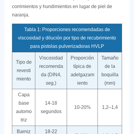
corrimientos y hundimientos en lugar de piel de
naranja.
Tabla 1: Proporciones recomendadas de
viscosidad y dilución por tipo de recubrimiento
para pistolas pulverizadoras HVLP
Viscosidad
Proporción
Tamaño
Tipo de
recomenda
típica de
de la
revesti
da (DIN4,
adelgazam
boquilla
miento
seg.)
iento
(mm)
Capa
base
14-18
10-20%
1,2–1,4
automo
segundos
triz
Barniz
18-22