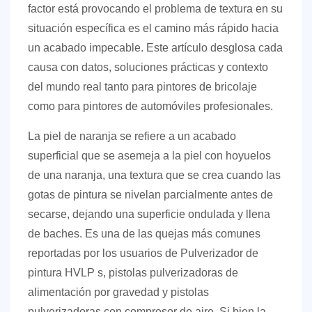
directa
factor está provocando el problema de textura en su
2
situación específica es el camino más rápido hacia
Configuraciones
un acabado impecable. Este artículo desglosa cada
de
causa con datos, soluciones prácticas y contexto
presión
del mundo real tanto para pintores de bricolaje
de
como para pintores de automóviles profesionales.
aire:
La piel de naranja se refiere a un acabado
la
variable
superficial que se asemeja a la piel con hoyuelos
número
de una naranja, una textura que se crea cuando las
uno
gotas de pintura se nivelan parcialmente antes de
en
secarse, dejando una superficie ondulada y llena
rendimiento
de baches. Es una de las quejas más comunes
HVLP
reportadas por los usuarios de
Pulverizador de
2.1
pintura HVLP
s, pistolas pulverizadoras de
Demasiado
alimentación por gravedad y pistolas
bajo:
pulverizadoras con compresor de aire. Si bien la