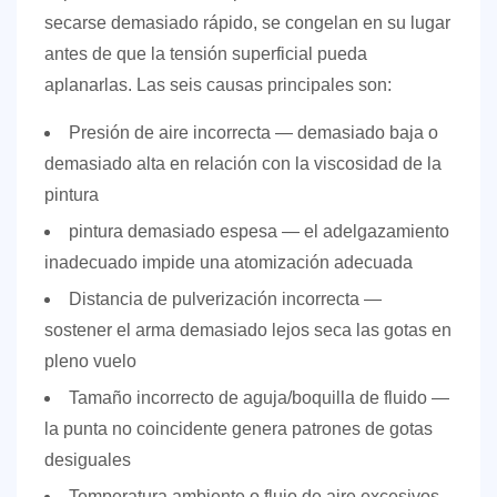
pintura:
secarse demasiado rápido, se congelan en su lugar
conseguir
antes de que la tensión superficial pueda
la
aplanarlas. Las seis causas principales son:
mezcla
adecuada
Presión de aire incorrecta
— demasiado baja o
4
demasiado alta en relación con la viscosidad de la
Errores
pintura
de
pintura demasiado espesa
— el adelgazamiento
distancia
inadecuado impide una atomización adecuada
de
Distancia de pulverización incorrecta
—
pulverización,
sostener el arma demasiado lejos seca las gotas en
velocidad
pleno vuelo
de
la
Tamaño incorrecto de aguja/boquilla de fluido
—
pistola
la punta no coincidente genera patrones de gotas
y
desiguales
técnica
Temperatura ambiente o flujo de aire excesivos