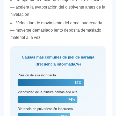
4.1
— acelera la evaporación del disolvente antes de la
Distancia
nivelación
óptima
Velocidad de movimiento del arma inadecuada.
de
— moverse demasiado lento deposita demasiado
pulverización
material a la vez
4.2
Velocidad
de
Causas más comunes de piel de naranja
movimiento
(frecuencia informada,%)
del
arma
Presión de aire incorrecta
5
82%
Temperatura,
Viscosidad de la pintura demasiado alta
humedad
74%
y
factores
Distancia de pulverización incorrecta
ambientales