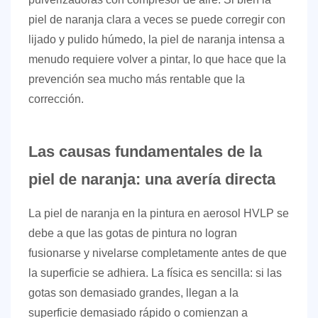
atomización
piel de naranja clara a veces se puede corregir con
deficiente
lijado y pulido húmedo, la piel de naranja intensa a
2.2
menudo requiere volver a pintar, lo que hace que la
Demasiado
prevención sea mucho más rentable que la
alto:
corrección.
rociado
seco
y
Las causas fundamentales de la
rociado
piel de naranja: una avería directa
excesivo
3
La piel de naranja en la pintura en aerosol HVLP se
Viscosidad
debe a que las gotas de pintura no logran
y
fusionarse y nivelarse completamente antes de que
dilución
la superficie se adhiera. La física es sencilla: si las
de
gotas son demasiado grandes, llegan a la
la
superficie demasiado rápido o comienzan a