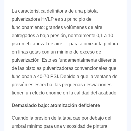
de
La característica definitoria de una pistola
piel
pulverizadora HVLP es su principio de
de
funcionamiento: grandes volúmenes de aire
naranja
entregados a baja presión, normalmente
0,1 a 10
8
psi en el cabezal de aire
— para atomizar la pintura
Corrección
en finas gotas con un mínimo de exceso de
de
pulverización. Esto es fundamentalmente diferente
la
de las pistolas pulverizadoras convencionales que
piel
funcionan a 40-70 PSI. Debido a que la ventana de
de
naranja
presión es estrecha, las pequeñas desviaciones
después
tienen un efecto enorme en la calidad del acabado.
de
Demasiado bajo: atomización deficiente
la
pulverización
Cuando la presión de la tapa cae por debajo del
9
umbral mínimo para una viscosidad de pintura